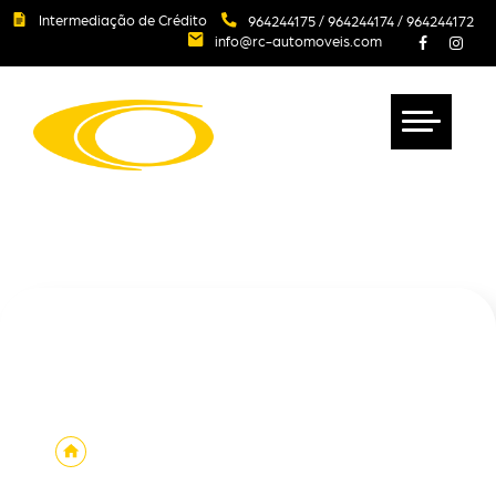
Intermediação de Crédito
964244175
/
964244174
/
964244172
info@rc-automoveis.com
Contactos
Stand 1:
Estrada 25 de Abril nº 130, Praia da Vitória, Ilha