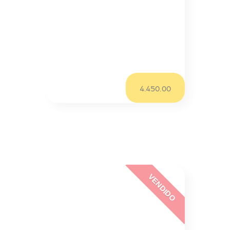
Meriva
Opel Meriva 1.3 Cdti
Sob Consulta/mês
4.450.00
VENDIDO