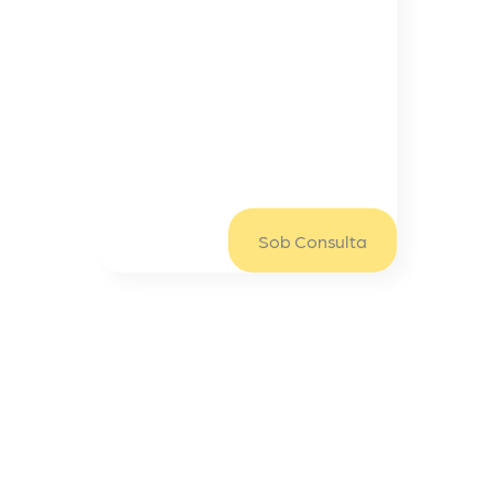
Juke
Nissan Juke 1.0 Turbo Acenta
114cv
Sob Consulta/mês
Sob Consulta