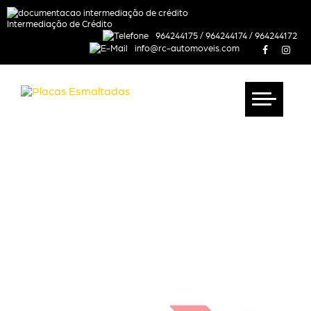
Intermediação de Crédito
964244175
/
964244174
/
964244172
info@rc-automoveis.com
Qualidade e
Profissionalismo desde 1998