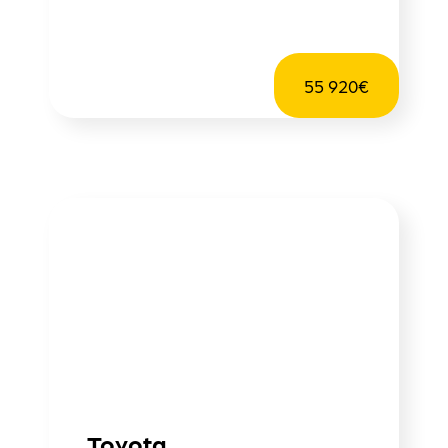
55 920€
Toyota