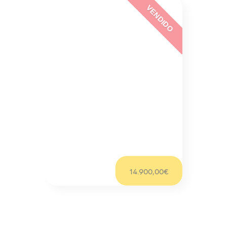
VENDIDO
PEUGEOT
Peugeot Experto 2.0 Hdi
Tepee
219,00€/mês
14.900,00€