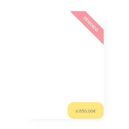
VENDIDO
Clio
Renault Twingo 1.2 16v
103,00€/mês
6.850,00€